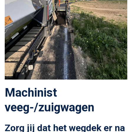
Machinist
veeg-/zuigwagen
Zorg jij dat het wegdek er na