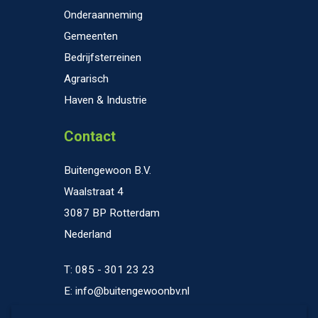
Onderaanneming
Gemeenten
Bedrijfsterreinen
Agrarisch
Haven & Industrie
Contact
Buitengewoon B.V.
Waalstraat 4
3087 BP Rotterdam
Nederland
T: 085 - 301 23 23
E: info@buitengewoonbv.nl
K.V.K. 69078238