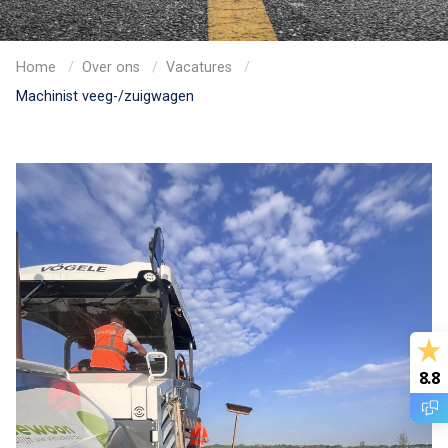
Home
Over ons
Vacatures
Machinist veeg-/zuigwagen
8.8