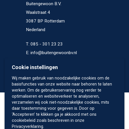
Buitengewoon B.V.
Waalstraat 4
3087 BP Rotterdam
Nederland
T: 085 - 301 23 23
E: info@buitengewoonbv.nl
K.V.K. 69078238
Cookie instellingen
Wij maken gebruik van noodzakelijke cookies om de
basisfuncties van onze website naar behoren te laten
werken. Om de gebruikerservaring nog verder te
optimaliseren en websiteverkeer te analyseren,
Powered by:
verzamelen wij ook niet-noodzakelijke cookies, mits
daar toestemming voor gegeven is. Door op
‘Accepteren’ te klikken ga je akkoord met ons
cookiebeleid zoals beschreven in onze
Privacyverklaring.